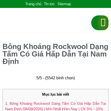
Trang chủ
Tin tức
Sitemap
TRANG CHỦ
GIỚI THIỆU
SẢN PHẨM
BÁO GIÁ
LIÊN HỆ
Bông Khoáng Rockwool Dạng
Tấm Có Giá Hấp Dẫn Tại Nam
Định
5/5 - (5542 bình chọn)
Mục lục bài viết
1.
Bông Khoáng Rockwool Dạng Tấm Có Giá Hấp Dẫn Tại
Nam Định (06/08/2026) | Mới Nhất Hôm Nay | CK 5% – 10%