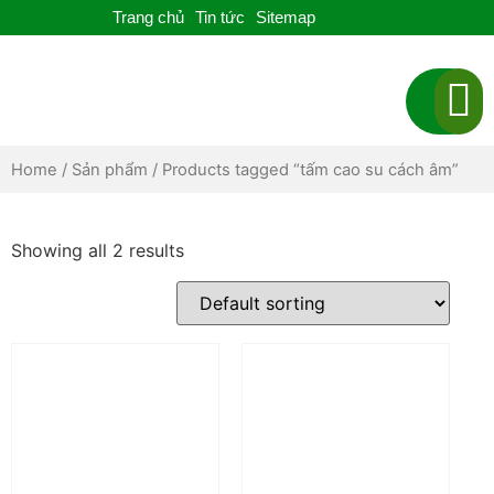
Trang chủ
Tin tức
Sitemap
TRANG CHỦ
GIỚI THIỆU
SẢN PHẨM
BÁO GIÁ
LIÊN HỆ
Home
/
Sản phẩm
/ Products tagged “tấm cao su cách âm”
Showing all 2 results